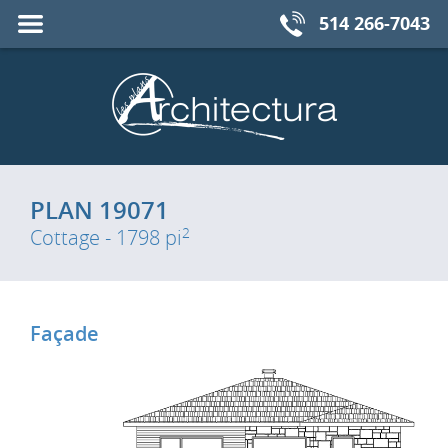
Fermer
MENU
514 266-7043
le
PLAN 19071
2
Cottage - 1798 pi
Façade